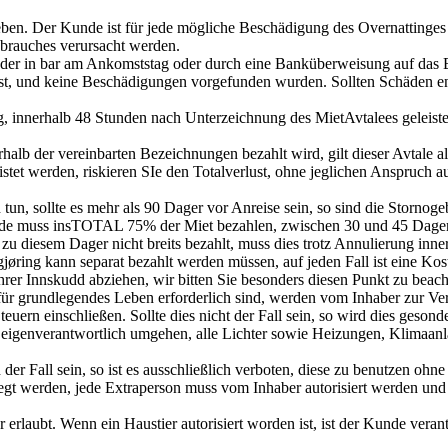
eben. Der Kunde ist für jede mögliche Beschädigung des Overnattinges 
brauches verursacht werden.
eder in bar am Ankomststag oder durch eine Banküberweisung auf das B
n ist, und keine Beschädigungen vorgefunden wurden. Sollten Schäden e
ng, innerhalb 48 Stunden nach Unterzeichnung des MietAvtalees geleis
b der vereinbarten Bezeichnungen bezahlt wird, gilt dieser Avtale als
eleistet werden, riskieren SIe den Totalverlust, ohne jeglichen Anspruc
h tun, sollte es mehr als 90 Dager vor Anreise sein, so sind die Storn
Kunde muss insTOTAL 75% der Miet bezahlen, zwischen 30 und 45 Dage
 zu diesem Dager nicht breits bezahlt, muss dies trotz Annulierung inne
øring kann separat bezahlt werden müssen, auf jeden Fall ist eine Kost
rer Innskudd abziehen, wir bitten Sie besonders diesen Punkt zu beach
ür grundlegendes Leben erforderlich sind, werden vom Inhaber zur Ver
teuern einschließen. Sollte dies nicht der Fall sein, so wird dies geso
eigenverantwortlich umgehen, alle Lichter sowie Heizungen, Klimaanla
h der Fall sein, so ist es ausschließlich verboten, diese zu benutzen oh
legt werden, jede Extraperson muss vom Inhaber autorisiert werden und
erlaubt. Wenn ein Haustier autorisiert worden ist, ist der Kunde veran