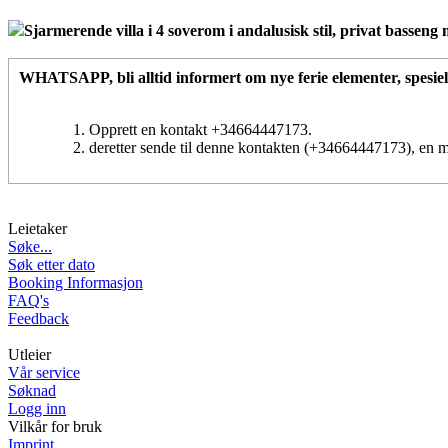
Sjarmerende villa i 4 soverom i andalusisk stil, privat basseng 
WHATSAPP
, bli alltid informert om nye ferie elementer, spesiel
Opprett en kontakt +34664447173.
deretter sende til denne kontakten (+34664447173), en
Leietaker
Søke...
Søk etter dato
Booking Informasjon
FAQ's
Feedback
Utleier
Vår service
Søknad
Logg inn
Vilkår for bruk
Imprint