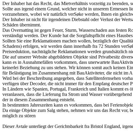
Der Inhaber hat das Recht, das Mietverhältnis vorzeitig zu beenden,
Sollte aus irgend einem Grund, welcher nicht in unserem Ermessen lie
vorzunehmen, wobei wir natürlich verSøke werden, Ihnen ein gleichwer
Der Inhaber ist nicht für irgendeinen Diebstahl oder Verlust der Wert
Schäden übernimmt.
Das Overnatting ist gegen Feuer, Sturm, Wasserschaden aus festen Ro
verständigt werden. Der Kunde hat die Sorgfaltspflicht eines Hausbes
Sollten Sie eine Reklamationen machen wollen, bezüglich der Qualität
Schadens) erfolgen, wir werden dann innerhalb fra 72 Stunden verSøk
Preisreduktion, nachträgliche Reklamationen werden grundsätzlich ni
Die auf unserer Website abgebildeten Objekte sind Privatbesitz divers
kann es in Ausnahmefällen vorkommen, dass unerwartete BauAktivite
keinerlei Beziehung zu uns stehen. Wir können somit auch keinen Ein
für Belästigung im Zusammenhang mit BauAktiviteter, die nicht im A
Wird bei der Beschreibung angegeben, dass Satellitenfernsehen vorh
verfügen über Decoder, die nicht immer für den Empfang deutscher 
In Ländern wie Spanien, Portugal, Frankreich und Italien kommt es ö
veranlassen, dass die Lieferung fra Strom und Wasser vorübergehend
der in diesem Zusammenhang entsteht.
In bestimmten Jahreszeiten kann es vorkommen, dass bei Ferienobje
Da einige Objekte zum Salg stehen, nehmen wir uns das Recht vor, 
möglich zu stören
Dieser Avtale unterliegt der Gerichtsbarkeit fra Bristol England, irg