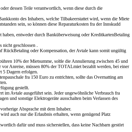
oder dessen Teile verantwortlich, wenn diese durch die
ankkonto des Inhabers, welche Tilbakeerstattet wird, wenn die Miete
ntstanden sein, so können diese Reparaturkosten fra der Innskudd
tet haben, entweder durch Banküberweisung oder KreditkartenBetaling
 nicht geschlossen .
h auf RückBetaling oder Kompensation, der Avtale kann somit ungültig
ogebühren 10% der Mietsumme, soltle die Annulierung zwischen 45 und
r vor Anreise, müssen 80% der TOTALmiet bezahlt werden, bei einer
rt 5 Dagern erfolgen.
enpauschale fra 150 Euro zu entrichten, sollte das Overnatting am
ten.
fügung gestellt.
ndert im Avtale ausgeführt sein. Jeder ungewöhnliche Verbrauch fra
gen und sonstige Elektrogeräte ausschalten beim Verlassen des
ne vorherige Absprache mit dem Inhaber.
 wird auch nur die Erlaubnis erhalten, wenn genügend Platz
twortlich dafür und muss sicherstellen, dass keine Nachbarn gestört