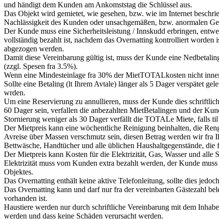
und händigt dem Kunden am Ankomststag die Schlüssel aus.
Das Objekt wird gemietet, wie gesehen, bzw. wie im Internet beschri
Nachlässigkeit des Kunden oder unsachgemäßen, bzw. anormalen Ge
Der Kunde muss eine Sicherheitsleistung / Innskudd erbringen, entw
vollständig bezahlt ist, nachdem das Overnatting kontrolliert worde
abgezogen werden.
Damit diese Vereinbarung gültig ist, muss der Kunde eine Nedbetali
(zzgl. Spesen fra 3.5%).
Wenn eine Mindesteinlage fra 30% der MietTOTALkosten nicht innerhal
Sollte eine Betaling (lt Ihrem Avtale) länger als 5 Dager verspätet g
wrden.
Um eine Reservierung zu annullieren, muss der Kunde dies schriftlic
60 Dager sein, verfallen die anbezahlten MietBetalingen und der 
Stornierung weniger als 30 Dager verfällt die TOTALe Miete, falls til
Der Mietpreis kann eine wöchentliche Reinigung beinhalten, die Rengj
Avreise über Massen verschmutz sein, diesen Betrag werden wir fra Ih
Bettwäsche, Handtücher und alle üblichen Haushaltgegenstände, die f
Der Mietpreis kann Kosten für die Elektrizität, Gas, Wasser und alle S
Elektrizität muss vom Kunden extra bezahlt werden, der Kunde muss 
Objektes.
Das Overnatting enthält keine aktive Telefonleitung, sollte dies jedoc
Das Overnatting kann und darf nur fra der vereinbarten Gästezahl be
vorhanden ist.
Haustiere werden nur durch schriftliche Vereinbarung mit dem Inhaber 
werden und dass keine Schäden verursacht werden.