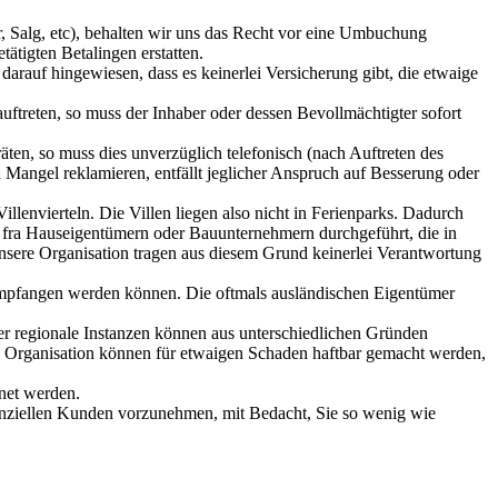
r, Salg, etc), behalten wir uns das Recht vor eine Umbuchung
ätigten Betalingen erstatten.
darauf hingewiesen, dass es keinerlei Versicherung gibt, die etwaige
uftreten, so muss der Inhaber oder dessen Bevollmächtigter sofort
ten, so muss dies unverzüglich telefonisch (nach Auftreten des
Mangel reklamieren, entfällt jeglicher Anspruch auf Besserung oder
llenvierteln. Die Villen liegen also nicht in Ferienparks. Dadurch
 fra Hauseigentümern oder Bauunternehmern durchgeführt, die in
unsere Organisation tragen aus diesem Grund keinerlei Verantwortung
e empfangen werden können. Die oftmals ausländischen Eigentümer
er regionale Instanzen können aus unterschiedlichen Gründen
e Organisation können für etwaigen Schaden haftbar gemacht werden,
net werden.
enziellen Kunden vorzunehmen, mit Bedacht, Sie so wenig wie