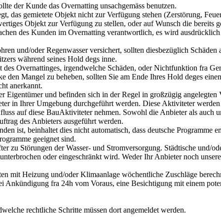
 sollte der Kunde das Overnatting unsachgemäss benutzen.
gt, das gemietete Objekt nicht zur Verfügung stehen (Zerstörung, Feue
tiges Objekt zur Verfügung zu stellen, oder auf Wunsch die bereits get
sachen des Kunden im Overnatting verantwortlich, es wird ausdrücklich 
hren und/oder Regenwasser versichert, sollten diesbezüglich Schäden a
itzers während seines Hold degs inne.
 des Overnattinges, irgendwelche Schäden, oder Nichtfunktion fra Gerä
e den Mangel zu beheben, sollten Sie am Ende Ihres Hold deges einen 
cht anerkannt.
er Eigentümer und befinden sich in der Regel in großzügig angelegten Vi
ter in Ihrer Umgebung durchgeführt werden. Diese Aktiviteter werden
fluss auf diese BauAktiviteter nehmen. Sowohl die Anbieter als auch 
uftrag des Anbieters ausgeführt werden.
anden ist, beinhaltet dies nicht automatisch, dass deutsche Programm
Programme geeignet sind.
fter zu Störungen der Wasser- und Stromversorgung. Städtische und/od
 unterbrochen oder eingeschränkt wird. Weder Ihr Anbieter noch unser
kten mit Heizung und/oder Klimaanlage wöchentliche Zuschläge berech
bei Ankündigung fra 24h vom Voraus, eine Besichtigung mit einem pot
endwelche rechtliche Schritte müssen dort angemeldet werden.