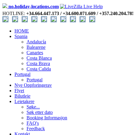
no.holiday-locations.com
HOTLINE:
+34.664.447.173 / +34.600.071.609 / +357.240.204.78!
HOME
Spania
Andalucía
Balearene
Canaries
Costa Blanca
Costa Brava
Costa Calida
Portugal
Portugal
Nye Oppforingerav
Flyet
Bilutleie
Leietakere
Søke...
Søk etter dato
Booking Informasjon
FAQ's
Feedback
Kontakt