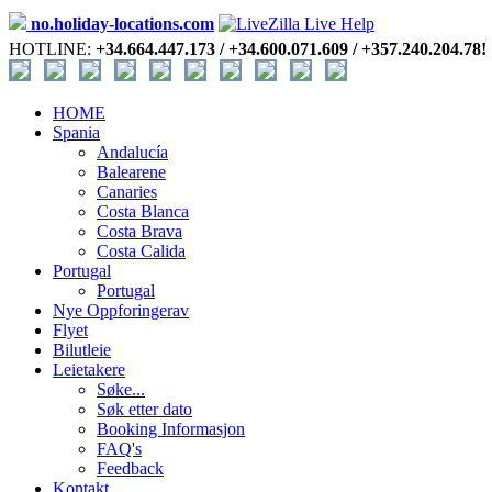
no.holiday-locations.com
HOTLINE:
+34.664.447.173 / +34.600.071.609 / +357.240.204.78!
HOME
Spania
Andalucía
Balearene
Canaries
Costa Blanca
Costa Brava
Costa Calida
Portugal
Portugal
Nye Oppforingerav
Flyet
Bilutleie
Leietakere
Søke...
Søk etter dato
Booking Informasjon
FAQ's
Feedback
Kontakt