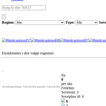
Region:
Type:
Sov
Eiendommer i den valgte regionen:
fra
0
per uke
[Ferieboliger][Salg] - Lloret de Mar generelle - Lloret de Mar
Feriehus
Soverom: 3
Soveplass til: 6
6
2