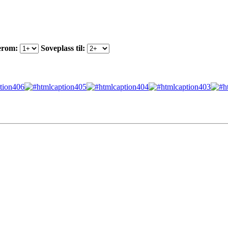
erom:
Soveplass til: