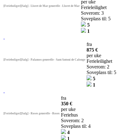
per uke
[Ferieboliger][Salg] - Lloret de Mar generelle - Lloret de Mar
Ferieleilighet
Soverom: 3
Soveplass til: 5
5
1
fra
875 €
per uke
[Ferieboliger][Salg] - Palamos generelle - Sant Antoni de Calonge
Ferieleilighet
Soverom: 2
Soveplass til: 5
5
1
fra
350 €
per uke
[Ferieboliger][Salg] - Roses generelle - Roses
Feriehus
Soverom: 2
Soveplass til: 4
4
1