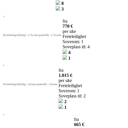
8
3
fra
770 €
per uke
[Ferieboliger][Salg] - L'Escala generelle - L'Escala
Ferieleilighet
Soverom: 1
Soveplass til: 4
4
1
fra
1.015 €
per uke
[Ferieboliger][Salg] - Girona generelle - Girona
Ferieleilighet
Soverom: 1
Soveplass til: 2
2
1
fra
665 €