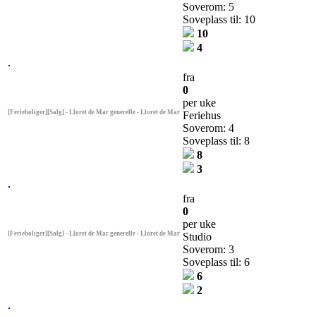
Soverom: 5
Soveplass til: 10
10
4
fra
0
per uke
[Ferieboliger][Salg] - Lloret de Mar generelle - Lloret de Mar
Feriehus
Soverom: 4
Soveplass til: 8
8
3
fra
0
per uke
[Ferieboliger][Salg] - Lloret de Mar generelle - Lloret de Mar
Studio
Soverom: 3
Soveplass til: 6
6
2