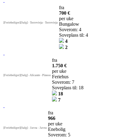
fra
700 €
per uke
[Ferieboliger][Salg] - Torrevieja - Torrevieja
Bungalow
Soverom: 4
Soveplass til: 4
4
2
fra
1.750 €
per uke
[Ferieboliger][Salg] - Alicante - Pinoso
Feriehus
Soverom: 7
Soveplass til: 18
18
7
fra
966
per uke
[Ferieboliger][Salg] - Javea - Javea
Enebolig
Soverom: 5