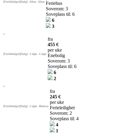
[Ferieboliger][Salg] - Altea - Altea
Feriehus
Soverom: 3
Soveplass til: 6
6
3
fra
455 €
per uke
[Ferieboliger][Salg] - Calpe - Calpe
Enebolig
Soverom: 3
Soveplass til: 6
6
2
fra
245 €
per uke
[Ferieboliger][Salg] - Calpe - Benissa
Ferieleilighet
Soverom: 2
Soveplass til: 4
4
1