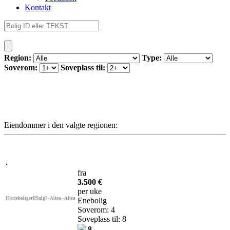
Kontakt
Region:
Type:
Soverom:
Soveplass til:
Eiendommer i den valgte regionen:
fra
3.500 €
per uke
[Ferieboliger][Salg] - Altea - Altea
Enebolig
Soverom: 4
Soveplass til: 8
8