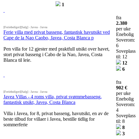
1
fra
2.380
[Ferieboliger][Salg] - Javea - Javea
per uke
Ferie villa med privat basseng, fantastisk havutsikt ved
Enebolig
Cape de la Nao Caobo, Javea, Costa Blanca p
Soverom:
6
Pen villa for 12 gjester med praktfull utsikt over havet,
Soveplass
stort privat basseng i Cabo de la Nao, Javea, Costa
til: 12
Blanca til leie.
12
6
fra
902 €
[Ferieboliger][Salg] - Javea - Javea
per uke
Javea Villas - 4 roms villa, privat svømmebasseng,
Enebolig
fantastisk utsikt, Javea, Costa Blanca
Soverom:
4
Villa i Javea, for 8, privat basseng, havutsikt, en av de
Soveplass
beste tilbud for villaer i Javea, bestille tidlig for
til: 8
sommerferie
8
3