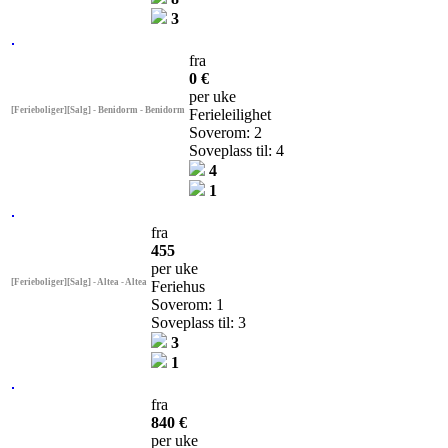
3
fra
0 €
per uke
[Ferieboliger][Salg] - Benidorm - Benidorm
Ferieleilighet
Soverom: 2
Soveplass til: 4
4
1
fra
455
per uke
[Ferieboliger][Salg] - Altea - Altea
Feriehus
Soverom: 1
Soveplass til: 3
3
1
fra
840 €
per uke