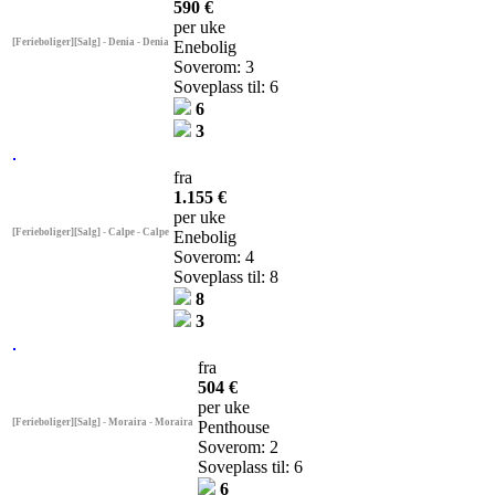
590 €
per uke
[Ferieboliger][Salg] - Denia - Denia
Enebolig
Soverom: 3
Soveplass til: 6
6
3
fra
1.155 €
per uke
[Ferieboliger][Salg] - Calpe - Calpe
Enebolig
Soverom: 4
Soveplass til: 8
8
3
fra
504 €
per uke
[Ferieboliger][Salg] - Moraira - Moraira
Penthouse
Soverom: 2
Soveplass til: 6
6