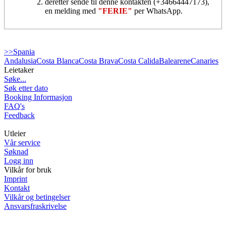
deretter sende til denne kontakten (+34664447173),
en melding med
"FERIE"
per WhatsApp.
>>Spania
Andalusia
Costa Blanca
Costa Brava
Costa Calida
Balearene
Canaries
Leietaker
Søke...
Søk etter dato
Booking Informasjon
FAQ's
Feedback
Utleier
Vår service
Søknad
Logg inn
Vilkår for bruk
Imprint
Kontakt
Vilkår og betingelser
Ansvarsfraskrivelse