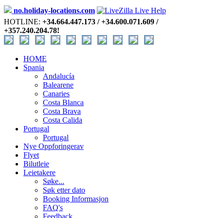
no.holiday-locations.com
HOTLINE:
+34.664.447.173 / +34.600.071.609 /
+357.240.204.78!
HOME
Spania
Andalucía
Balearene
Canaries
Costa Blanca
Costa Brava
Costa Calida
Portugal
Portugal
Nye Oppforingerav
Flyet
Bilutleie
Leietakere
Søke...
Søk etter dato
Booking Informasjon
FAQ's
Feedback