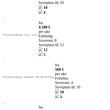
Soveplass til: 10
10
4
fra
4.180 €
per uke
[Ferieboliger][Salg] - Javea - Javea
Enebolig
Soverom: 8
Soveplass til: 12
12
5
fra
560 €
per uke
[Ferieboliger][Salg] - Benidorm - Mirador del Polop
Feriehus
Soverom: 4
Soveplass til: 10
10
3
fra