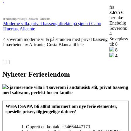
fra
3.675 €
per uke
[Ferieboliger][Salg] - Alicante - Alicante
Enebolig
Moderne villa, privat basseng direkte på sjøen i Cabo
Soverom:
Huertas, Alicante
4
Soveplass
4 soverom moderne villa på stranden med privat basseng
til: 8
i nærheten av Alicante, Costa Blanca til leie
8
4
[ 1 ]
Nyheter Ferieeiendom
Sjarmerende villa i 4 soverom i andalusisk stil, privat basseng
med saltvann, perfekt for en familie
WHATSAPP
, bli alltid informert om nye ferie elementer,
spesielle priser, tilgjengelige datoer?
Opprett en kontakt +34664447173.