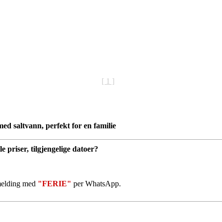
[ 1 ]
med saltvann, perfekt for en familie
le priser, tilgjengelige datoer?
 melding med
"FERIE"
per WhatsApp.