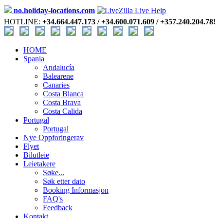
no.holiday-locations.com
HOTLINE:
+34.664.447.173 / +34.600.071.609 / +357.240.204.78!
HOME
Spania
Andalucía
Balearene
Canaries
Costa Blanca
Costa Brava
Costa Calida
Portugal
Portugal
Nye Oppforingerav
Flyet
Bilutleie
Leietakere
Søke...
Søk etter dato
Booking Informasjon
FAQ's
Feedback
Kontakt