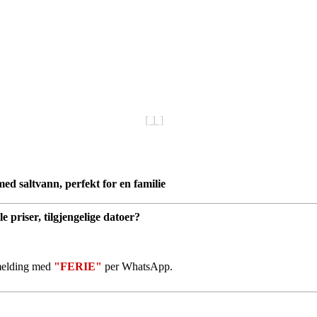
[ 1 ]
med saltvann, perfekt for en familie
le priser, tilgjengelige datoer?
 melding med
"FERIE"
per WhatsApp.