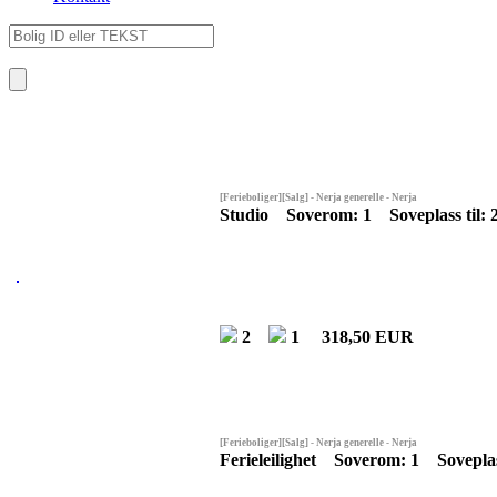
[Ferieboliger][Salg] - Nerja generelle - Nerja
Studio Soverom: 1 Soveplass til:
2
1
318,50 EUR
[Ferieboliger][Salg] - Nerja generelle - Nerja
Ferieleilighet Soverom: 1 Soveplas