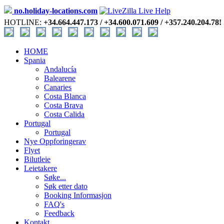
no.holiday-locations.com
HOTLINE:
+34.664.447.173 / +34.600.071.609 / +357.240.204.78!
HOME
Spania
Andalucía
Balearene
Canaries
Costa Blanca
Costa Brava
Costa Calida
Portugal
Portugal
Nye Oppforingerav
Flyet
Bilutleie
Leietakere
Søke...
Søk etter dato
Booking Informasjon
FAQ's
Feedback
Kontakt