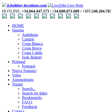
it.holiday-locations.com
HOTLINE:
+34.664.447.173 / +34.600.071.609 / +357.240.204.78!
HOME
Spagna
Andalusia
Canarie
Costa Blanca
Costa Brava
Costa Calida
Isole Baleari
Portugal
Portugal
Nuovi Annunci
Volos
Autonoleggio
Tenant
Search...
Search for dates
Bookinginfo
FAQ's
Feedback
Contact