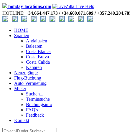
holiday-locations.com
HOTLINE:
+34.664.447.173 / +34.600.071.609 / +357.240.204.78!
HOME
Spanien
Andalusien
Balearen
Costa Blanca
Costa Brava
Costa Calida
Kanaren
Neuzugänge
Flug-Buchung
Auto-Vermietung
Mieter
Suchen...
Terminsuche
Buchungsinfo
FAQ's
Feedback
Kontakt