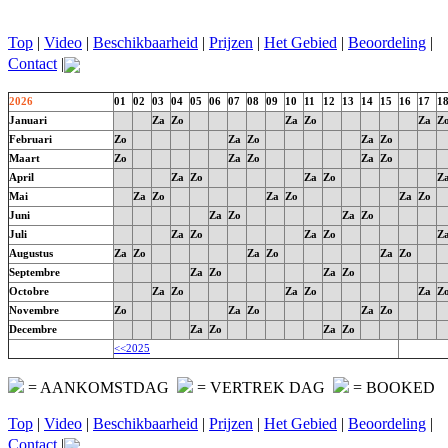
Top
|
Video
|
Beschikbaarheid
|
Prijzen
|
Het Gebied
|
Beoordeling
|
Contact
|
2026
01
02
03
04
05
06
07
08
09
10
11
12
13
14
15
16
17
1
Januari
Za
Zo
Za
Zo
Za
Z
Februari
Zo
Za
Zo
Za
Zo
Maart
Zo
Za
Zo
Za
Zo
April
Za
Zo
Za
Zo
Z
Mai
Za
Zo
Za
Zo
Za
Zo
Juni
Za
Zo
Za
Zo
Juli
Za
Zo
Za
Zo
Z
Augustus
Za
Zo
Za
Zo
Za
Zo
Septembre
Za
Zo
Za
Zo
Octobre
Za
Zo
Za
Zo
Za
Z
Novembre
Zo
Za
Zo
Za
Zo
Decembre
Za
Zo
Za
Zo
<<2025
= AANKOMSTDAG
= VERTREK DAG
= BOOKED
Top
|
Video
|
Beschikbaarheid
|
Prijzen
|
Het Gebied
|
Beoordeling
|
Contact
|