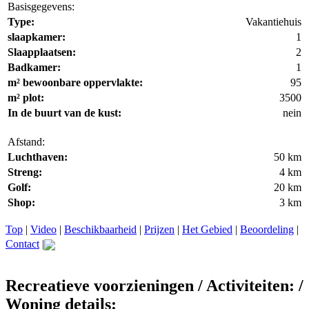
Basisgegevens:
Type:
Vakantiehuis
slaapkamer:
1
Slaapplaatsen:
2
Badkamer:
1
m² bewoonbare oppervlakte:
95
m² plot:
3500
In de buurt van de kust:
nein
Afstand:
Luchthaven:
50 km
Streng:
4 km
Golf:
20 km
Shop:
3 km
Top
|
Video
|
Beschikbaarheid
|
Prijzen
|
Het Gebied
|
Beoordeling
|
Contact
|
Recreatieve voorzieningen / Activiteiten: /
Woning details: