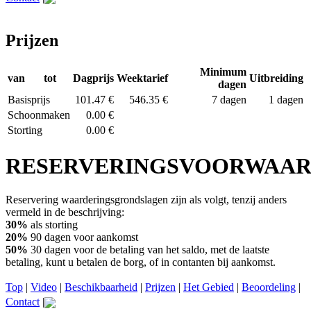
Prijzen
Minimum
van
tot
Dagprijs
Weektarief
Uitbreiding
dagen
Basisprijs
101.47 €
546.35 €
7 dagen
1 dagen
Schoonmaken
0.00 €
Storting
0.00 €
RESERVERINGSVOORWAA
Reservering waarderingsgrondslagen zijn als volgt, tenzij anders
vermeld in de beschrijving:
30%
als storting
20%
90 dagen voor aankomst
50%
30 dagen voor de betaling van het saldo, met de laatste
betaling, kunt u betalen de borg, of in contanten bij aankomst.
Top
|
Video
|
Beschikbaarheid
|
Prijzen
|
Het Gebied
|
Beoordeling
|
Contact
|