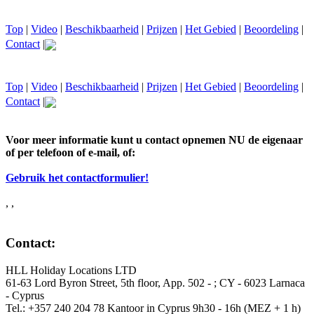
Top
|
Video
|
Beschikbaarheid
|
Prijzen
|
Het Gebied
|
Beoordeling
|
Contact
|
Top
|
Video
|
Beschikbaarheid
|
Prijzen
|
Het Gebied
|
Beoordeling
|
Contact
|
Voor meer informatie kunt u contact opnemen NU de eigenaar
of per telefoon of e-mail, of:
Gebruik het contactformulier!
, ,
Contact:
HLL Holiday Locations LTD
61-63 Lord Byron Street, 5th floor, App. 502 - ; CY - 6023 Larnaca
- Cyprus
Tel.: +357 240 204 78 Kantoor in Cyprus 9h30 - 16h (MEZ + 1 h)