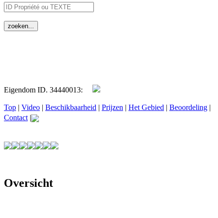
Eigendom ID. 34440013:
Top
|
Video
|
Beschikbaarheid
|
Prijzen
|
Het Gebied
|
Beoordeling
|
Contact
|
Oversicht