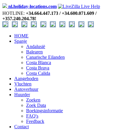
nl.holiday-locations.com
HOTLINE:
+34.664.447.173 / +34.600.071.609 /
+357.240.204.78!
HOME
Spanje
Andalusië
Balearen
Canarische Eilanden
Costa Blanca
Costa Brava
Costa Calida
Aangeboden
Vluchten
Autoverhuur
Huurder
Zoeken
Zoek Data
Boekingsinformatie
FAQ's
Feedback
Contact