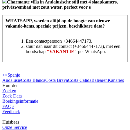
Charmante villa in Andalusische stijl met 4 slaapkamers,
privézwembad met zout water, perfect voor e
WHATSAPP
, worden altijd op de hoogte van nieuwe
vakantie-items, speciale prijzen, beschikbare data?
Een contactpersoon +34664447173.
stuur dan naar dit contact (+34664447173), met een
boodschap
"VAKANTIE"
per WhatsApp.
>>Spanje
Andalusië
Costa Blanca
Costa Brava
Costa Calida
Balearen
Kanaries
Huurder
Zoeken
Zoek Data
Boekingsinformatie
FAQ's
Feedback
Huisbaas
Onze Service