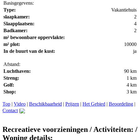
Basisgegevens:
Type:
Vakantiehuis
slaapkamer:
2
Slaapplaatsen:
4
Badkamer:
2
m² bewoonbare oppervlakte:
m² plot:
10000
In de buurt van de kust:
ja
Afstand:
Luchthaven:
90 km
Streng:
1 km
Golf:
4 km
Shop:
3 km
Top
|
Video
|
Beschikbaarheid
|
Prijzen
|
Het Gebied
|
Beoordeling
|
Contact
|
Recreatieve voorzieningen / Activiteiten: /
Woning details: