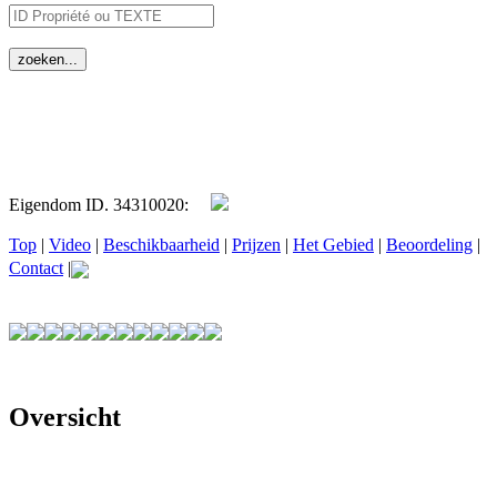
Eigendom ID. 34310020:
Top
|
Video
|
Beschikbaarheid
|
Prijzen
|
Het Gebied
|
Beoordeling
|
Contact
|
Oversicht