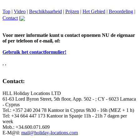
Top
|
Video
|
Beschikbaarheid
|
Prijzen
|
Het Gebied
|
Beoordeling
|
Contact
|
Voor meer informatie kunt u contact opnemen NU de eigenaar
of per telefoon of e-mail, of:
Gebruik het contactformulier!
, ,
Contact:
HLL Holiday Locations LTD
61-63 Lord Byron Street, 5th floor, App. 502 - ; CY - 6023 Larnaca
- Cyprus
Tel.: +357 240 204 78 Kantoor in Cyprus 9h30 - 16h (MEZ + 1 h)
Tel: +34 664 447 173 Kantoor in Spanje 11h - 21h 7 dagen per
week
Mob.: +34.600.071.609
E-M@il:
mail@holiday-locations.com