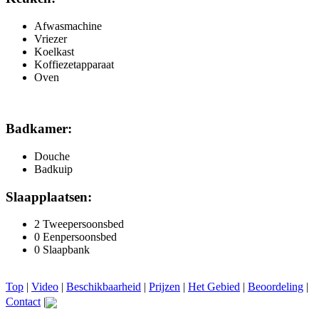
Afwasmachine
Vriezer
Koelkast
Koffiezetapparaat
Oven
Badkamer:
Douche
Badkuip
Slaapplaatsen:
2 Tweepersoonsbed
0 Eenpersoonsbed
0 Slaapbank
Top
|
Video
|
Beschikbaarheid
|
Prijzen
|
Het Gebied
|
Beoordeling
|
Contact
|