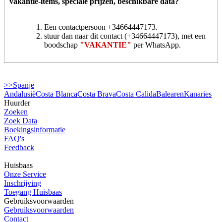
vakantie-items, speciale prijzen, beschikbare data?
Een contactpersoon +34664447173.
stuur dan naar dit contact (+34664447173), met een
boodschap
"VAKANTIE"
per WhatsApp.
>>Spanje
Andalusië
Costa Blanca
Costa Brava
Costa Calida
Balearen
Kanaries
Huurder
Zoeken
Zoek Data
Boekingsinformatie
FAQ's
Feedback
Huisbaas
Onze Service
Inschrijving
Toegang Huisbaas
Gebruiksvoorwaarden
Gebruiksvoorwaarden
Contact