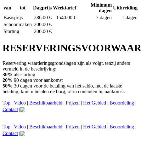
Minimum
van
tot
Dagprijs
Weektarief
Uitbreiding
dagen
Basisprijs
286.00 €
1540.00 €
7 dagen
1 dagen
Schoonmaken
200.00 €
Storting
200.00 €
RESERVERINGSVOORWAA
Reservering waarderingsgrondslagen zijn als volgt, tenzij anders
vermeld in de beschrijving:
30%
als storting
20%
90 dagen voor aankomst
50%
30 dagen voor de betaling van het saldo, met de laatste
betaling, kunt u betalen de borg, of in contanten bij aankomst.
Top
|
Video
|
Beschikbaarheid
|
Prijzen
|
Het Gebied
|
Beoordeling
|
Contact
|
Top
|
Video
|
Beschikbaarheid
|
Prijzen
|
Het Gebied
|
Beoordeling
|
Contact
|