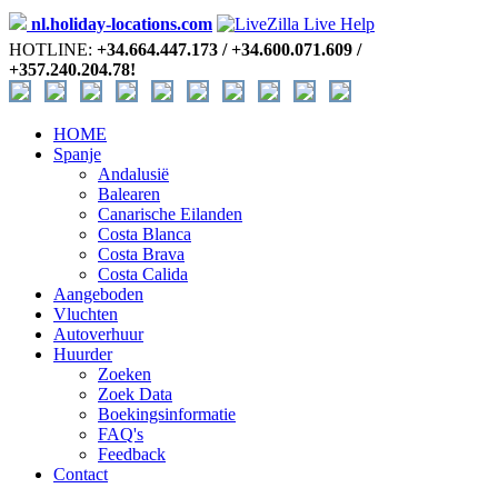
nl.holiday-locations.com
HOTLINE:
+34.664.447.173 / +34.600.071.609 /
+357.240.204.78!
HOME
Spanje
Andalusië
Balearen
Canarische Eilanden
Costa Blanca
Costa Brava
Costa Calida
Aangeboden
Vluchten
Autoverhuur
Huurder
Zoeken
Zoek Data
Boekingsinformatie
FAQ's
Feedback
Contact