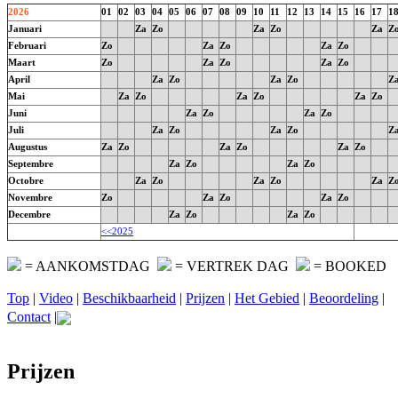
2026
01
02
03
04
05
06
07
08
09
10
11
12
13
14
15
16
17
1
Januari
Za
Zo
Za
Zo
Za
Z
Februari
Zo
Za
Zo
Za
Zo
Maart
Zo
Za
Zo
Za
Zo
April
Za
Zo
Za
Zo
Z
Mai
Za
Zo
Za
Zo
Za
Zo
Juni
Za
Zo
Za
Zo
Juli
Za
Zo
Za
Zo
Z
Augustus
Za
Zo
Za
Zo
Za
Zo
Septembre
Za
Zo
Za
Zo
Octobre
Za
Zo
Za
Zo
Za
Z
Novembre
Zo
Za
Zo
Za
Zo
Decembre
Za
Zo
Za
Zo
<<2025
= AANKOMSTDAG
= VERTREK DAG
= BOOKED
Top
|
Video
|
Beschikbaarheid
|
Prijzen
|
Het Gebied
|
Beoordeling
|
Contact
|
Prijzen