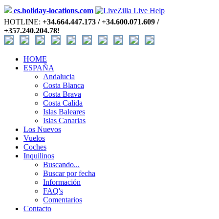
es.holiday-locations.com
HOTLINE:
+34.664.447.173 / +34.600.071.609 /
+357.240.204.78!
HOME
ESPAÑA
Andalucia
Costa Blanca
Costa Brava
Costa Calida
Islas Baleares
Islas Canarias
Los Nuevos
Vuelos
Coches
Inquilinos
Buscando...
Buscar por fecha
Información
FAQ's
Comentarios
Contacto