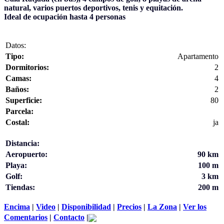
natural, varios puertos deportivos, tenis y equitación.
Ideal de ocupación hasta 4 personas
Datos:
Tipo:
Apartamento
Dormitorios:
2
Camas:
4
Baños:
2
Superficie:
80
Parcela:
Costal:
ja
Distancia:
Aeropuerto:
90 km
Playa:
100 m
Golf:
3 km
Tiendas:
200 m
Encima
|
Video
|
Disponibilidad
|
Precios
|
La Zona
|
Ver los
Comentarios
|
Contacto
|