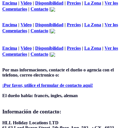
Encima
|
Video
|
Disponibilidad
|
Precios
|
La Zona
|
Ver los
Comentarios
|
Contacto
|
Encima
|
Video
|
Disponibilidad
|
Precios
|
La Zona
|
Ver los
Comentarios
|
Contacto
|
Encima
|
Video
|
Disponibilidad
|
Precios
|
La Zona
|
Ver los
Comentarios
|
Contacto
|
Por mas informacíones, contacte el dueño o agencia con el
telefono, correo electronico o:
¡Por favor, utilice el formular de contacto aqui!
El dueño habla:
francés, ingles, aleman
Información de contacto:
HLL Holiday Locations LTD
61-63 Lord Byron Street, 5th floor, App. 502 - ; CY - 6023