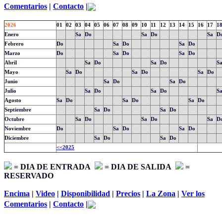
Comentarios
|
Contacto
|
2026
01
02
03
04
05
06
07
08
09
10
11
12
13
14
15
16
17
1
Enero
Sa
Do
Sa
Do
Sa
D
Febrero
Do
Sa
Do
Sa
Do
Marzo
Do
Sa
Do
Sa
Do
Abril
Sa
Do
Sa
Do
S
Mayo
Sa
Do
Sa
Do
Sa
Do
Junio
Sa
Do
Sa
Do
Julio
Sa
Do
Sa
Do
S
Agosto
Sa
Do
Sa
Do
Sa
Do
Septiembre
Sa
Do
Sa
Do
Octubre
Sa
Do
Sa
Do
Sa
D
Noviembre
Do
Sa
Do
Sa
Do
Diciembre
Sa
Do
Sa
Do
<<2025
= DIA DE ENTRADA
= DIA DE SALIDA
=
RESERVADO
Encima
|
Video
|
Disponibilidad
|
Precios
|
La Zona
|
Ver los
Comentarios
|
Contacto
|