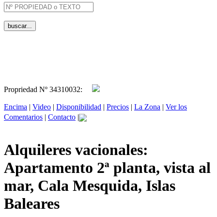
Propriedad Nº 34310032:
Encima
|
Video
|
Disponibilidad
|
Precios
|
La Zona
|
Ver los
Comentarios
|
Contacto
|
Alquileres vacionales:
Apartamento 2ª planta, vista al
mar, Cala Mesquida, Islas
Baleares