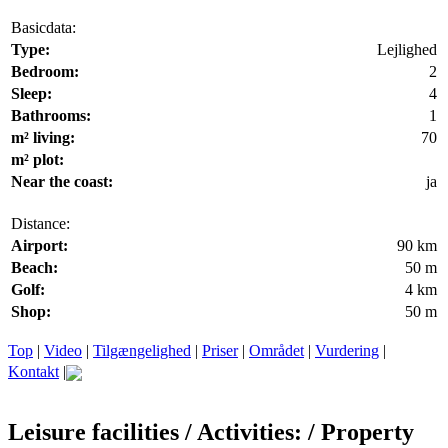
Basicdata:
Type:
Lejlighed
Bedroom:
2
Sleep:
4
Bathrooms:
1
m² living:
70
m² plot:
Near the coast:
ja
Distance:
Airport:
90 km
Beach:
50 m
Golf:
4 km
Shop:
50 m
Top
|
Video
|
Tilgængelighed
|
Priser
|
Området
|
Vurdering
|
Kontakt
|
Leisure facilities / Activities: / Property