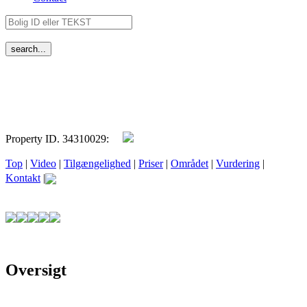
Property ID. 34310029:
Top
|
Video
|
Tilgængelighed
|
Priser
|
Området
|
Vurdering
|
Kontakt
|
Oversigt