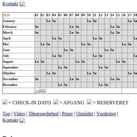
Kontakt
|
2026
01
02
03
04
05
06
07
08
09
10
11
12
13
14
15
16
17
1
January
Lø
Sø
Lø
Sø
Lø
S
February
Sø
Lø
Sø
Lø
Sø
March
Sø
Lø
Sø
Lø
Sø
April
Lø
Sø
Lø
Sø
L
Mai
Lø
Sø
Lø
Sø
Lø
Sø
June
Lø
Sø
Lø
Sø
July
Lø
Sø
Lø
Sø
L
August
Lø
Sø
Lø
Sø
Lø
Sø
September
Lø
Sø
Lø
Sø
Oktober
Lø
Sø
Lø
Sø
Lø
S
November
Sø
Lø
Sø
Lø
Sø
December
Lø
Sø
Lø
Sø
<<2025
= CHECK-IN DATO
= AFGANG
= RESERVERET
Top
|
Video
|
Tilgængelighed
|
Priser
|
Området
|
Vurdering
|
Kontakt
|