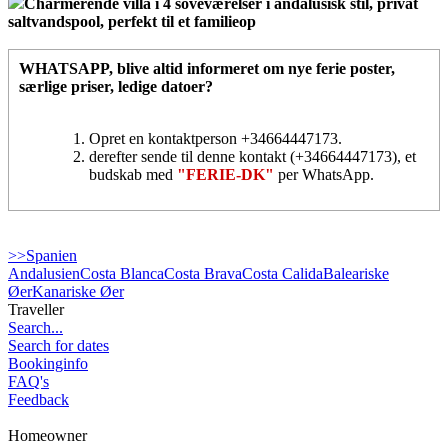
Charmerende villa i 4 soveværelser i andalusisk stil, privat
saltvandspool, perfekt til et familieop
WHATSAPP
, blive altid informeret om nye ferie poster,
særlige priser, ledige datoer?
Opret en kontaktperson +34664447173.
derefter sende til denne kontakt (+34664447173), et
budskab med
"FERIE-DK"
per WhatsApp.
>>Spanien
Andalusien
Costa Blanca
Costa Brava
Costa Calida
Baleariske
Øer
Kanariske Øer
Traveller
Search...
Search for dates
Bookinginfo
FAQ's
Feedback
Homeowner