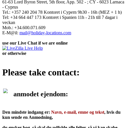
61-63 Lord Byron Street, 5th floor, App. 502 - ; CY - 6023 Larnaca
- Cyprus
Tel.: +357 240 204 78 Kontoret i Cypern 9h30 - 16h (MEZ + 1 h)
Tel: +34 664 447 173 Kontoret i Spanien 11h - 21h till 7 dagar i
veckan
Mob.: +34.600.071.609
E-M@il:
mail@holiday-locations.com
use our Live Chat if we are online
or otherwise
Please take contact:
anmodet ejendom:
Den mindste indgang er:
Navn, e-mail, emne og tekst
, hvis du
kun sende en Anmodning,
du ønsker
bog, så skal du udfylde alle felter, så vi kan skabe