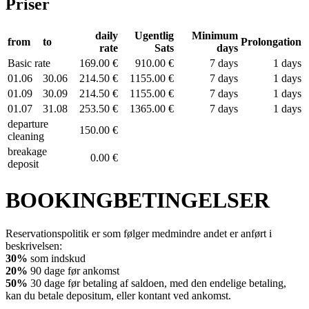
Priser
daily
Ugentlig
Minimum
from
to
Prolongation
rate
Sats
days
Basic rate
169.00 €
910.00 €
7 days
1 days
01.06
30.06
214.50 €
1155.00 €
7 days
1 days
01.09
30.09
214.50 €
1155.00 €
7 days
1 days
01.07
31.08
253.50 €
1365.00 €
7 days
1 days
departure
150.00 €
cleaning
breakage
0.00 €
deposit
BOOKINGBETINGELSER
Reservationspolitik er som følger medmindre andet er anført i
beskrivelsen:
30%
som indskud
20%
90 dage før ankomst
50%
30 dage før betaling af saldoen, med den endelige betaling,
kan du betale depositum, eller kontant ved ankomst.