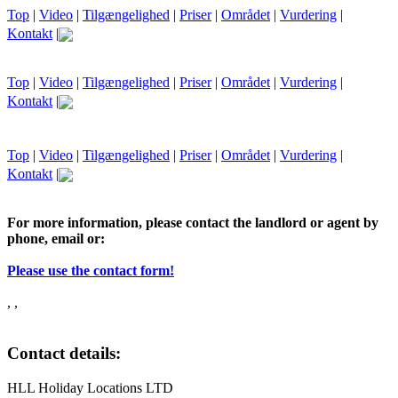
Top
|
Video
|
Tilgængelighed
|
Priser
|
Området
|
Vurdering
|
Kontakt
|
Top
|
Video
|
Tilgængelighed
|
Priser
|
Området
|
Vurdering
|
Kontakt
|
Top
|
Video
|
Tilgængelighed
|
Priser
|
Området
|
Vurdering
|
Kontakt
|
For more information, please contact the landlord or agent by
phone, email or:
Please use the contact form!
, ,
Contact details:
HLL Holiday Locations LTD