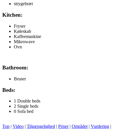
strygebræt
Kitchen:
Fryser
Køleskab
Kaffeemaskine
Mikrowave
Ovn
Bathroom:
Bruser
Beds:
1 Double beds
2 Single beds
0 Sofa bed
Top
|
Video
|
Tilgængelighed
|
Priser
|
Området
|
Vurdering
|