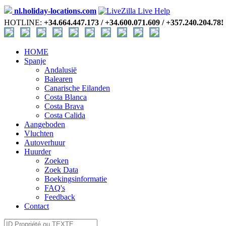
nl.holiday-locations.com
HOTLINE:
+34.664.447.173 / +34.600.071.609 / +357.240.204.78!
HOME
Spanje
Andalusië
Balearen
Canarische Eilanden
Costa Blanca
Costa Brava
Costa Calida
Aangeboden
Vluchten
Autoverhuur
Huurder
Zoeken
Zoek Data
Boekingsinformatie
FAQ's
Feedback
Contact