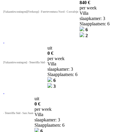
840 €
per week
[Vakantiewoningen][Verkoop] - Fuerteventura Nord - Corralejo
Villa
slaapkamer: 3
Slaapplaatsen: 6
6
2
uit
0 €
per week
[Vakantiewoningen] - Teneriffa Süd -
Villa
slaapkamer: 3
Slaapplaatsen: 6
6
3
uit
0 €
per week
- Teneriffa Süd - San Juan
Villa
slaapkamer: 3
Slaapplaatsen: 6
6