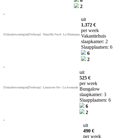
6
2
uit
1.372 €
per week
[Vakantiewoningen][Verkoop] - Teneriffa Nord - La Mantanza
Vakantiehuis
slaapkamer: 2
Slaapplaatsen: 6
6
2
uit
525 €
per week
[Vakantiewoningen][Verkoop] - Lanzarote Ost - La Asomada
Bungalow
slaapkamer: 3
Slaapplaatsen: 6
6
2
uit
490 €
per week