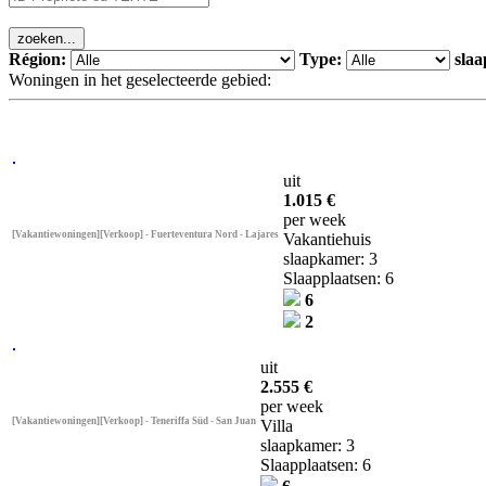
Région:
Type:
sla
Woningen in het geselecteerde gebied:
uit
1.015 €
per week
[Vakantiewoningen][Verkoop] - Fuerteventura Nord - Lajares
Vakantiehuis
slaapkamer: 3
Slaapplaatsen: 6
6
2
uit
2.555 €
per week
[Vakantiewoningen][Verkoop] - Teneriffa Süd - San Juan
Villa
slaapkamer: 3
Slaapplaatsen: 6