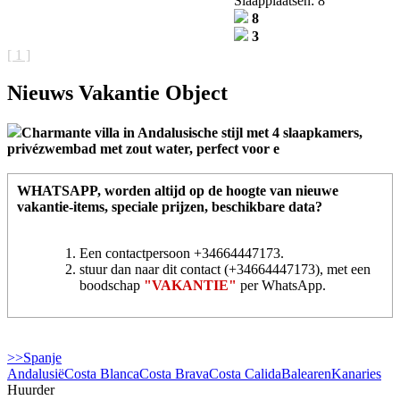
Slaapplaatsen: 8
8
3
[ 1 ]
Nieuws Vakantie Object
Charmante villa in Andalusische stijl met 4 slaapkamers,
privézwembad met zout water, perfect voor e
WHATSAPP
, worden altijd op de hoogte van nieuwe
vakantie-items, speciale prijzen, beschikbare data?
Een contactpersoon +34664447173.
stuur dan naar dit contact (+34664447173), met een
boodschap
"VAKANTIE"
per WhatsApp.
>>Spanje
Andalusië
Costa Blanca
Costa Brava
Costa Calida
Balearen
Kanaries
Huurder