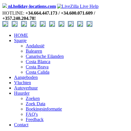
nl.holiday-locations.com
HOTLINE:
+34.664.447.173 / +34.600.071.609 /
+357.240.204.78!
HOME
Spanje
Andalusië
Balearen
Canarische Eilanden
Costa Blanca
Costa Brava
Costa Calida
Aangeboden
Vluchten
Autoverhuur
Huurder
Zoeken
Zoek Data
Boekingsinformatie
FAQ's
Feedback
Contact