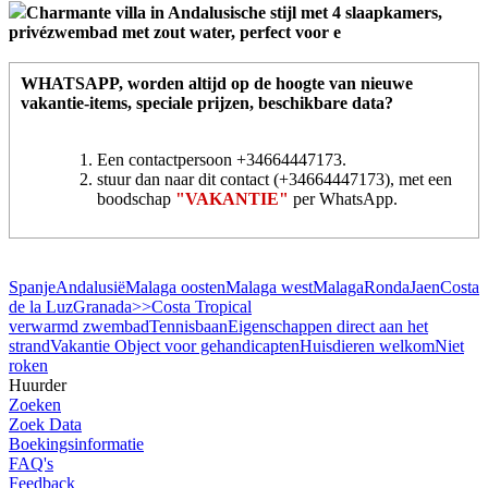
Charmante villa in Andalusische stijl met 4 slaapkamers,
privézwembad met zout water, perfect voor e
WHATSAPP
, worden altijd op de hoogte van nieuwe
vakantie-items, speciale prijzen, beschikbare data?
Een contactpersoon +34664447173.
stuur dan naar dit contact (+34664447173), met een
boodschap
"VAKANTIE"
per WhatsApp.
Spanje
Andalusië
Malaga oosten
Malaga west
Malaga
Ronda
Jaen
Costa
de la Luz
Granada
>>Costa Tropical
verwarmd zwembad
Tennisbaan
Eigenschappen direct aan het
strand
Vakantie Object voor gehandicapten
Huisdieren welkom
Niet
roken
Huurder
Zoeken
Zoek Data
Boekingsinformatie
FAQ's
Feedback