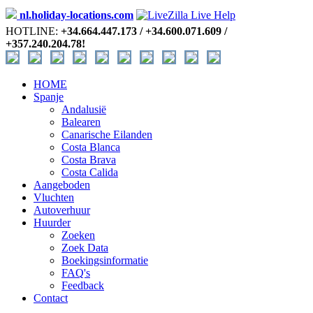
nl.holiday-locations.com
HOTLINE:
+34.664.447.173 / +34.600.071.609 /
+357.240.204.78!
HOME
Spanje
Andalusië
Balearen
Canarische Eilanden
Costa Blanca
Costa Brava
Costa Calida
Aangeboden
Vluchten
Autoverhuur
Huurder
Zoeken
Zoek Data
Boekingsinformatie
FAQ's
Feedback
Contact