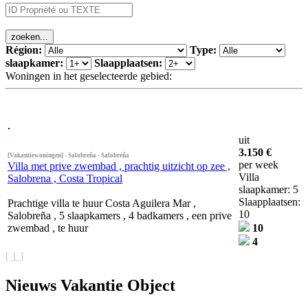
Région:
Type:
slaapkamer:
Slaapplaatsen:
Woningen in het geselecteerde gebied:
uit
3.150 €
[Vakantiewoningen] - Salobreña - Salobreña
per week
Villa met prive zwembad , prachtig uitzicht op zee ,
Villa
Salobrena , Costa Tropical
slaapkamer: 5
Slaapplaatsen:
Prachtige villa te huur Costa Aguilera Mar ,
10
Salobreña , 5 slaapkamers , 4 badkamers , een prive
zwembad , te huur
10
4
[ 1 ]
Nieuws Vakantie Object