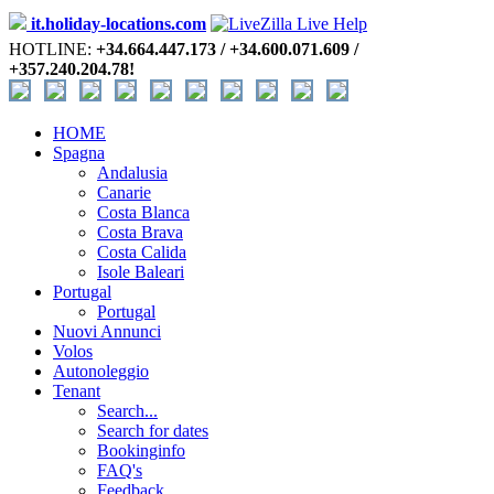
it.holiday-locations.com
HOTLINE:
+34.664.447.173 / +34.600.071.609 /
+357.240.204.78!
HOME
Spagna
Andalusia
Canarie
Costa Blanca
Costa Brava
Costa Calida
Isole Baleari
Portugal
Portugal
Nuovi Annunci
Volos
Autonoleggio
Tenant
Search...
Search for dates
Bookinginfo
FAQ's
Feedback