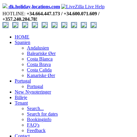
dk.holiday-locations.com
HOTLINE:
+34.664.447.173 / +34.600.071.609 /
+357.240.204.78!
HOME
Spanien
Andalusien
Baleariske Øer
Costa Blanca
Costa Brava
Costa Calida
Kanariske Øer
Portugal
Portugal
New Nynoteringer
Billeje
Tenant
Search...
Search for dates
Bookinginfo
FAQ's
Feedback
Contact