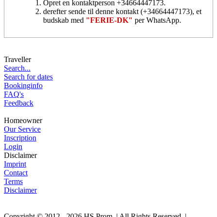
Opret en kontaktperson +34664447173.
derefter sende til denne kontakt (+34664447173), et
budskab med
"FERIE-DK"
per WhatsApp.
Traveller
Search...
Search for dates
Bookinginfo
FAQ's
Feedback
Homeowner
Our Service
Inscription
Login
Disclaimer
Imprint
Contact
Terms
Disclaimer
Copyright © 2012 - 2026 HS Prom. | All Rights Reserved. |