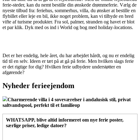
ferie-steder, kan du nemt bestille din ønskede drømmeferie. Vælg de
nyeste tilbud fra: feriehus, sommerhus, villa, du ønsker at bestille en
flybillet eller leje en bil, ikke noget problem, kan vi tilbyde en bred
vifte af turisme produkter. Fra sol, palmer, stranden og havet er blot
et par klik. Dyk med os ind i World og bog med holiday-locations.
Det er her endelig, hele året, du har arbejdet hårdt, og nu er endelig
tid til en selv. Ideen er tæt på at gå på ferie. Men hvilken slags ferie
er det rigtige for dig? Hvilken ferie udbydere understøtter en
afgørende?
Nyheder ferieejendom
Charmerende villa i 4 soveværelser i andalusisk stil, privat
saltvandspool, perfekt til et familieop
WHATSAPP
, blive altid informeret om nye ferie poster,
særlige priser, ledige datoer?