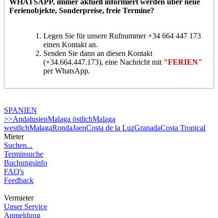
WHATSAPP
, immer aktuell informiert werden über neue
Ferienobjekte, Sonderpreise, freie Termine?
Legen Sie für unsere Rufnummer +34 664 447 173
einen Kontakt an.
Senden Sie dann an diesen Kontakt
(+34.664.447.173), eine Nachricht mit
"FERIEN"
per WhatsApp.
SPANIEN
>>Andalusien
Malaga östlich
Malaga
westlich
Malaga
Ronda
Jaen
Costa de la Luz
Granada
Costa Tropical
Mieter
Suchen...
Terminsuche
Buchungsinfo
FAQ's
Feedback
Vermieter
Unser Service
Anmeldung