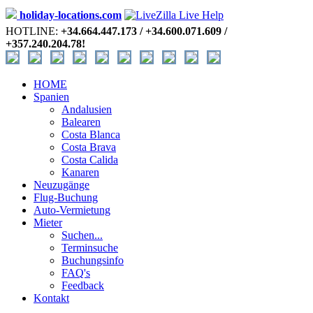
holiday-locations.com
HOTLINE:
+34.664.447.173 / +34.600.071.609 /
+357.240.204.78!
HOME
Spanien
Andalusien
Balearen
Costa Blanca
Costa Brava
Costa Calida
Kanaren
Neuzugänge
Flug-Buchung
Auto-Vermietung
Mieter
Suchen...
Terminsuche
Buchungsinfo
FAQ's
Feedback
Kontakt